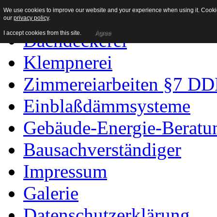
We use cookies to improve our website and your experience when using it. Cookies
Home
our
privacy policy
.
I accept cookies from this site.
Agree
Dachdeckerei
Klempnerei
Zimmereiarbeiten §7 D
Einblaßdämmsysteme
Gebäude-Energie-Beratu
Bausachverständiger
Impressum
Galerie
Datenschutzerklärung